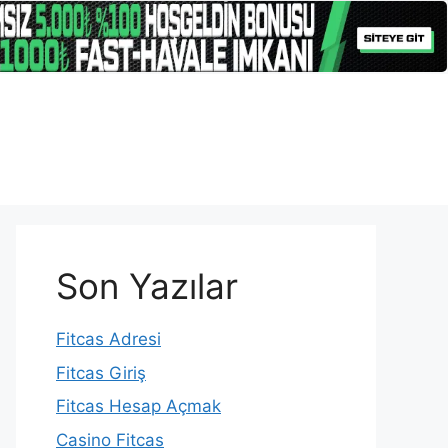
Son Yazılar
Fitcas Adresi
Fitcas Giriş
Fitcas Hesap Açmak
Casino Fitcas