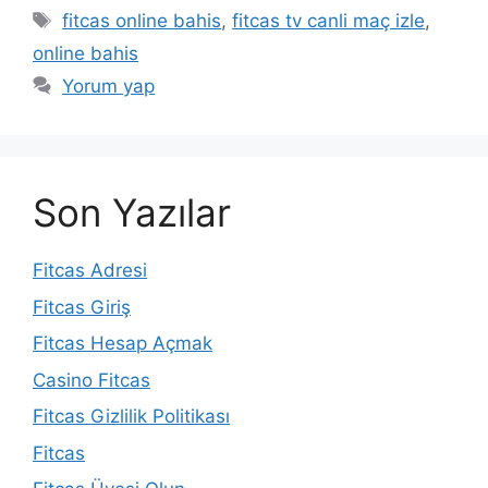
Etiketler
fitcas online bahis
,
fitcas tv canli maç izle
,
online bahis
Yorum yap
Son Yazılar
Fitcas Adresi
Fitcas Giriş
Fitcas Hesap Açmak
Casino Fitcas
Fitcas Gizlilik Politikası
Fitcas