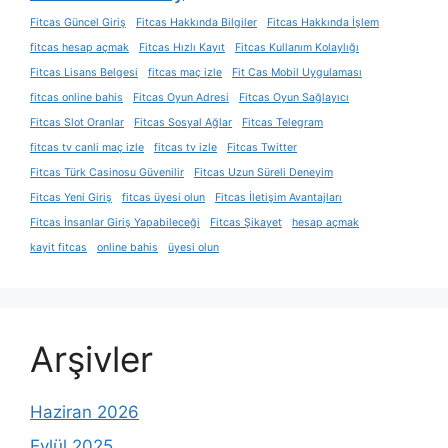
Fitcas Güncel Giriş
Fitcas Hakkında Bilgiler
Fitcas Hakkında İşlem
fitcas hesap açmak
Fitcas Hızlı Kayıt
Fitcas Kullanım Kolaylığı
Fitcas Lisans Belgesi
fitcas maç izle
Fit Cas Mobil Uygulaması
fitcas online bahis
Fitcas Oyun Adresi
Fitcas Oyun Sağlayıcı
Fitcas Slot Oranlar
Fitcas Sosyal Ağlar
Fitcas Telegram
fitcas tv canli maç izle
fitcas tv izle
Fitcas Twitter
Fitcas Türk Casinosu Güvenilir
Fitcas Uzun Süreli Deneyim
Fitcas Yeni Giriş
fitcas üyesi olun
Fitcas İletişim Avantajları
Fitcas İnsanlar Giriş Yapabileceği
Fitcas Şikayet
hesap açmak
kayit fitcas
online bahis
üyesi olun
Arşivler
Haziran 2026
Eylül 2025