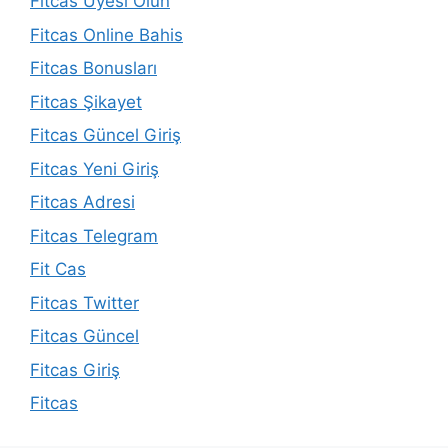
Fitcas Üyesi Olun
Fitcas Online Bahis
Fitcas Bonusları
Fitcas Şikayet
Fitcas Güncel Giriş
Fitcas Yeni Giriş
Fitcas Adresi
Fitcas Telegram
Fit Cas
Fitcas Twitter
Fitcas Güncel
Fitcas Giriş
Fitcas