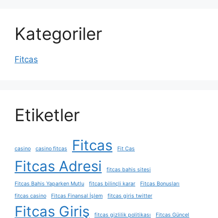
Kategoriler
Fitcas
Etiketler
Fitcas
casino
casino fitcas
Fit Cas
Fitcas Adresi
fitcas bahis sitesi
Fitcas Bahis Yaparken Mutlu
fitcas bilinçli karar
Fitcas Bonusları
fitcas casino
Fitcas Finansal İşlem
fitcas giris twitter
Fitcas Giriş
fitcas gizlilik politikası
Fitcas Güncel