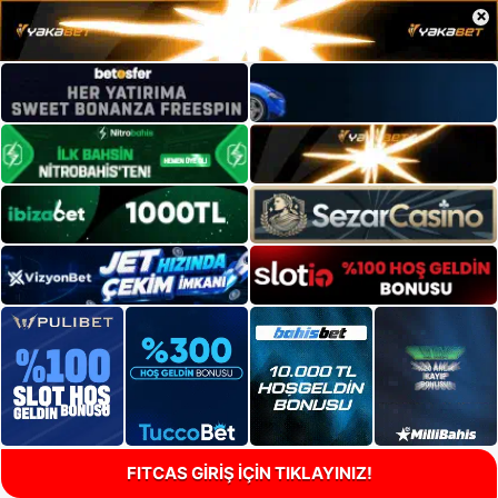
×
FITCAS GİRİŞ İÇİN TIKLAYINIZ!