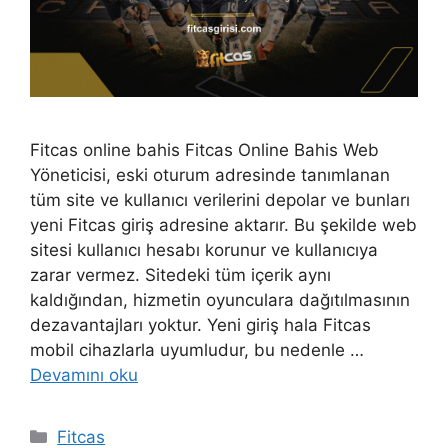
Fitcas online bahis Fitcas Online Bahis Web
Yöneticisi, eski oturum adresinde tanımlanan
tüm site ve kullanıcı verilerini depolar ve bunları
yeni Fitcas giriş adresine aktarır. Bu şekilde web
sitesi kullanıcı hesabı korunur ve kullanıcıya
zarar vermez. Sitedeki tüm içerik aynı
kaldığından, hizmetin oyunculara dağıtılmasının
dezavantajları yoktur. Yeni giriş hala Fitcas
mobil cihazlarla uyumludur, bu nedenle …
Devamını oku
Kategoriler
Fitcas