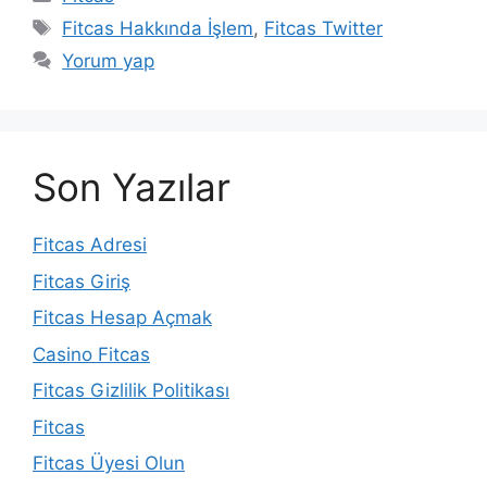
Etiketler
Fitcas Hakkında İşlem
,
Fitcas Twitter
Yorum yap
Son Yazılar
Fitcas Adresi
Fitcas Giriş
Fitcas Hesap Açmak
Casino Fitcas
Fitcas Gizlilik Politikası
Fitcas
Fitcas Üyesi Olun