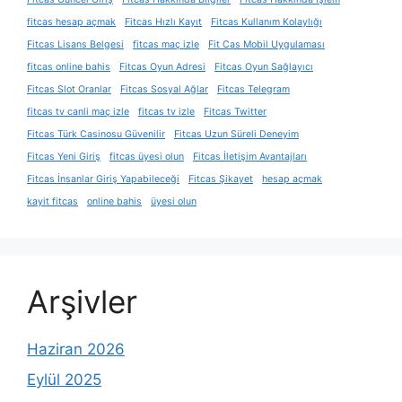
fitcas hesap açmak
Fitcas Hızlı Kayıt
Fitcas Kullanım Kolaylığı
Fitcas Lisans Belgesi
fitcas maç izle
Fit Cas Mobil Uygulaması
fitcas online bahis
Fitcas Oyun Adresi
Fitcas Oyun Sağlayıcı
Fitcas Slot Oranlar
Fitcas Sosyal Ağlar
Fitcas Telegram
fitcas tv canli maç izle
fitcas tv izle
Fitcas Twitter
Fitcas Türk Casinosu Güvenilir
Fitcas Uzun Süreli Deneyim
Fitcas Yeni Giriş
fitcas üyesi olun
Fitcas İletişim Avantajları
Fitcas İnsanlar Giriş Yapabileceği
Fitcas Şikayet
hesap açmak
kayit fitcas
online bahis
üyesi olun
Arşivler
Haziran 2026
Eylül 2025