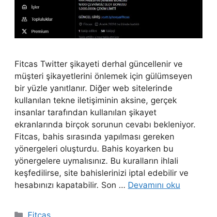
Fitcas Twitter şikayeti derhal güncellenir ve
müşteri şikayetlerini önlemek için gülümseyen
bir yüzle yanıtlanır. Diğer web sitelerinde
kullanılan tekne iletişiminin aksine, gerçek
insanlar tarafından kullanılan şikayet
ekranlarında birçok sorunun cevabı bekleniyor.
Fitcas, bahis sırasında yapılması gereken
yönergeleri oluşturdu. Bahis koyarken bu
yönergelere uymalısınız. Bu kuralların ihlali
keşfedilirse, site bahislerinizi iptal edebilir ve
hesabınızı kapatabilir. Son …
Devamını oku
Kategoriler
Fitcas