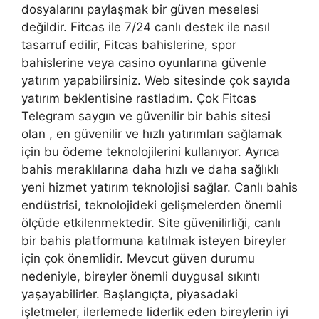
dosyalarını paylaşmak bir güven meselesi
değildir. Fitcas ile 7/24 canlı destek ile nasıl
tasarruf edilir, Fitcas bahislerine, spor
bahislerine veya casino oyunlarına güvenle
yatırım yapabilirsiniz. Web sitesinde çok sayıda
yatırım beklentisine rastladım. Çok Fitcas
Telegram saygın ve güvenilir bir bahis sitesi
olan , en güvenilir ve hızlı yatırımları sağlamak
için bu ödeme teknolojilerini kullanıyor. Ayrıca
bahis meraklılarına daha hızlı ve daha sağlıklı
yeni hizmet yatırım teknolojisi sağlar. Canlı bahis
endüstrisi, teknolojideki gelişmelerden önemli
ölçüde etkilenmektedir. Site güvenilirliği, canlı
bir bahis platformuna katılmak isteyen bireyler
için çok önemlidir. Mevcut güven durumu
nedeniyle, bireyler önemli duygusal sıkıntı
yaşayabilirler. Başlangıçta, piyasadaki
işletmeler, ilerlemede liderlik eden bireylerin iyi