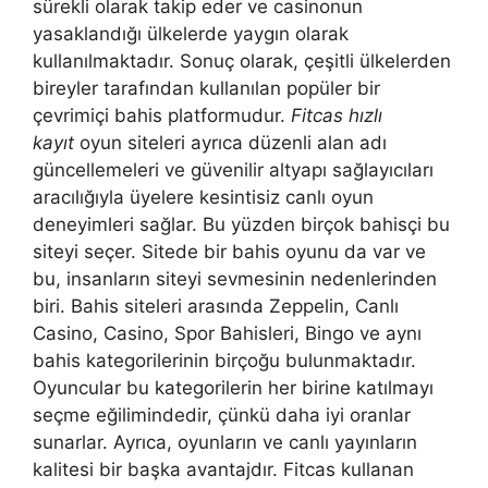
sürekli olarak takip eder ve casinonun
yasaklandığı ülkelerde yaygın olarak
kullanılmaktadır. Sonuç olarak, çeşitli ülkelerden
bireyler tarafından kullanılan popüler bir
çevrimiçi bahis platformudur.
Fitcas hızlı
kayıt
oyun siteleri ayrıca düzenli alan adı
güncellemeleri ve güvenilir altyapı sağlayıcıları
aracılığıyla üyelere kesintisiz canlı oyun
deneyimleri sağlar. Bu yüzden birçok bahisçi bu
siteyi seçer. Sitede bir bahis oyunu da var ve
bu, insanların siteyi sevmesinin nedenlerinden
biri. Bahis siteleri arasında Zeppelin, Canlı
Casino, Casino, Spor Bahisleri, Bingo ve aynı
bahis kategorilerinin birçoğu bulunmaktadır.
Oyuncular bu kategorilerin her birine katılmayı
seçme eğilimindedir, çünkü daha iyi oranlar
sunarlar. Ayrıca, oyunların ve canlı yayınların
kalitesi bir başka avantajdır. Fitcas kullanan