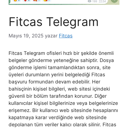
Fitcas Telegram
Mayıs 19, 2025
yazar
Fitcas
Fitcas Telegram ofisleri hızlı bir şekilde önemli
belgeler gönderme yeteneğine sahiptir. Dosya
gönderme işlemi tamamlandıktan sonra, site
üyeleri durumların yerini belgelediği Fitcas
başvuru formundan devam edebilir. Her
bahisçinin kişisel bilgileri, web sitesi içindeki
güvenli bir bölüm tarafından korunur. Diğer
kullanıcılar kişisel bilgilerinize veya belgelerinize
erişemez. Bir kullanıcı web sitesinde hesaplarını
kapatmaya karar verdiğinde web sitesinde
depolanan tüm veriler kalıcı olarak silinir. Fitcas