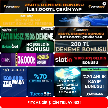
×
FITCAS GİRİŞ İÇİN TIKLAYINIZ!