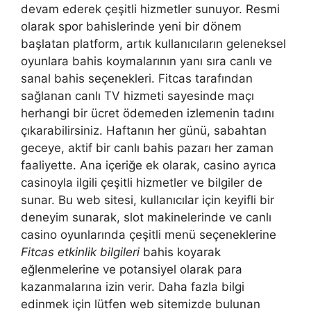
devam ederek çeşitli hizmetler sunuyor. Resmi
olarak spor bahislerinde yeni bir dönem
başlatan platform, artık kullanıcıların geleneksel
oyunlara bahis koymalarının yanı sıra canlı ve
sanal bahis seçenekleri. Fitcas tarafından
sağlanan canlı TV hizmeti sayesinde maçı
herhangi bir ücret ödemeden izlemenin tadını
çıkarabilirsiniz. Haftanın her günü, sabahtan
geceye, aktif bir canlı bahis pazarı her zaman
faaliyette. Ana içeriğe ek olarak, casino ayrıca
casinoyla ilgili çeşitli hizmetler ve bilgiler de
sunar. Bu web sitesi, kullanıcılar için keyifli bir
deneyim sunarak, slot makinelerinde ve canlı
casino oyunlarında çeşitli menü seçeneklerine
Fitcas etkinlik bilgileri
bahis koyarak
eğlenmelerine ve potansiyel olarak para
kazanmalarına izin verir. Daha fazla bilgi
edinmek için lütfen web sitemizde bulunan