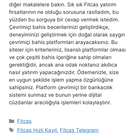
diğer makalelere bakın. Sık sık Fitcas yatırım
fırsatlarının ne olduğu sorusuna rastladım, bu
yüzden bu sorguya bir cevap vermek istedim.
Çevrimiçi bahis becerilerinizi geliştirdikçe,
deneyiminizi geliştirmek için doğal olarak saygın
çevrimiçi bahis platformları arayacaksınız. Bu
siteler için kriterleriniz, lisanslı platformlar olması
ve çok çeşitli bahis içeriğine sahip olmaları
gerektiğidir, ancak ana odak noktanız akıllıca
nasıl yatırım yapacağınızdır. Ödemenizle, size
en uygun şekilde işlem yapma özgürlüğüne
sahipsiniz. Platform çevrimiçi bir bankacılık
sistemi sunmaz ve bunun yerine dijital
cüzdanlar aracılığıyla işlemleri kolaylaştırır.
Kategoriler
Fitcas
Etiketler
Fitcas Hızlı Kayıt
,
Fitcas Telegram