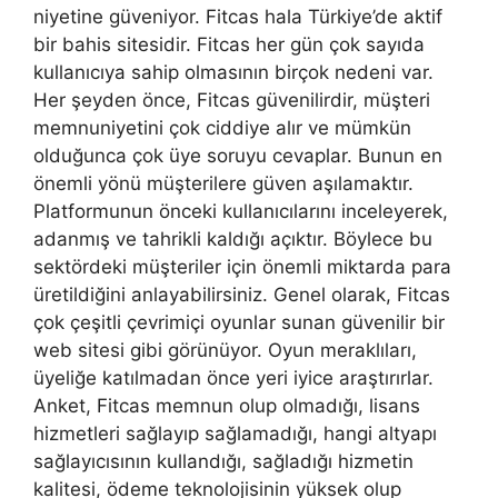
niyetine güveniyor. Fitcas hala Türkiye’de aktif
bir bahis sitesidir. Fitcas her gün çok sayıda
kullanıcıya sahip olmasının birçok nedeni var.
Her şeyden önce, Fitcas güvenilirdir, müşteri
memnuniyetini çok ciddiye alır ve mümkün
olduğunca çok üye soruyu cevaplar. Bunun en
önemli yönü müşterilere güven aşılamaktır.
Platformunun önceki kullanıcılarını inceleyerek,
adanmış ve tahrikli kaldığı açıktır. Böylece bu
sektördeki müşteriler için önemli miktarda para
üretildiğini anlayabilirsiniz. Genel olarak, Fitcas
çok çeşitli çevrimiçi oyunlar sunan güvenilir bir
web sitesi gibi görünüyor. Oyun meraklıları,
üyeliğe katılmadan önce yeri iyice araştırırlar.
Anket, Fitcas memnun olup olmadığı, lisans
hizmetleri sağlayıp sağlamadığı, hangi altyapı
sağlayıcısının kullandığı, sağladığı hizmetin
kalitesi, ödeme teknolojisinin yüksek olup