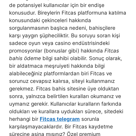
de potansiyel kullanıcılar için bir endişe
konusudur. Bireylerin Fitcas platformuna katılma
konusundaki çekinceleri hakkında
sorgulanmasının başlıca nedeni, bahisçilere
karşı yaygın şüpheciliktir. Bu soruyu soran kişi
sadece oyun veya casino endüstrisindeki
promosyonlar (bonuslar gibi) hakkında
Fitcas
bahis ödeme
bilgi sahibi olabilir. Sonuç olarak,
bir aldatmaca meşruiyeti hakkında bilgi
alabileceğiniz platformlardan biri Fitcas ve
sorunuz cevapsız kalırsa, siteyi kullanmanız
gerekmez. Fitcas bahis sitesine üye olduktan
sonra, yalnızca belirtilen kuralları okumanız ve
uymanız gerekir. Kullanıcılar kuralların farkında
oldukları ve kurallara uydukları sürece, sitedeki
herhangi bir
Fitcas telegram
sorunla
karşılaşmayacaklardır. Bir Fitcas kaydetme
sürecine aşina mısınız? Özel premium