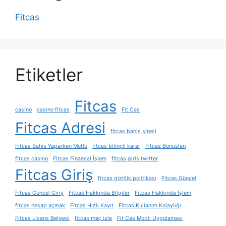
Fitcas
Etiketler
Fitcas
casino
casino fitcas
Fit Cas
Fitcas Adresi
fitcas bahis sitesi
Fitcas Bahis Yaparken Mutlu
fitcas bilinçli karar
Fitcas Bonusları
fitcas casino
Fitcas Finansal İşlem
fitcas giris twitter
Fitcas Giriş
fitcas gizlilik politikası
Fitcas Güncel
Fitcas Güncel Giriş
Fitcas Hakkında Bilgiler
Fitcas Hakkında İşlem
fitcas hesap açmak
Fitcas Hızlı Kayıt
Fitcas Kullanım Kolaylığı
Fitcas Lisans Belgesi
fitcas maç izle
Fit Cas Mobil Uygulaması