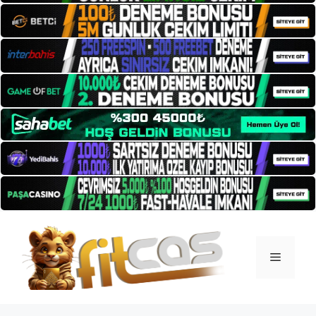
İçeriğe
atla
Menü