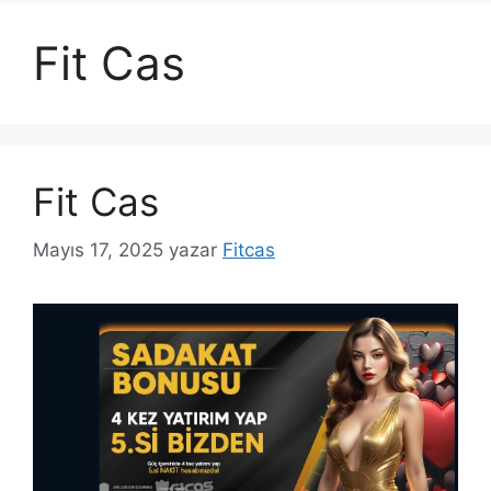
Fit Cas
Fit Cas
Mayıs 17, 2025
yazar
Fitcas