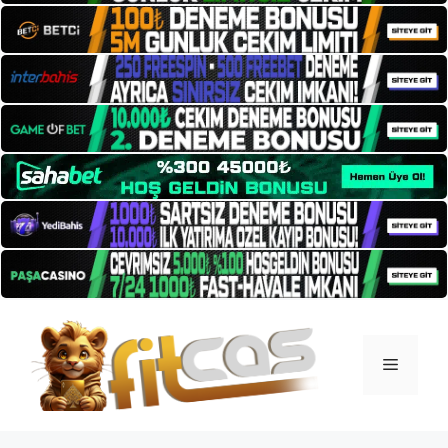
İçeriğe
atla
Menü