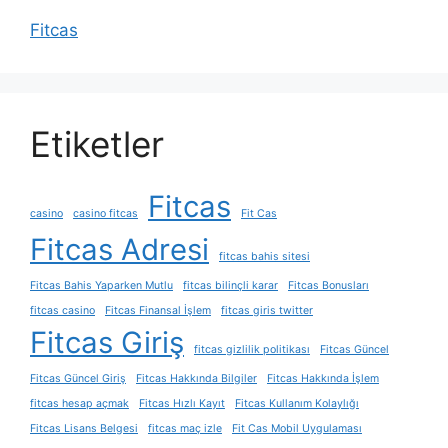
Fitcas
Etiketler
Fitcas
casino
casino fitcas
Fit Cas
Fitcas Adresi
fitcas bahis sitesi
Fitcas Bahis Yaparken Mutlu
fitcas bilinçli karar
Fitcas Bonusları
fitcas casino
Fitcas Finansal İşlem
fitcas giris twitter
Fitcas Giriş
fitcas gizlilik politikası
Fitcas Güncel
Fitcas Güncel Giriş
Fitcas Hakkında Bilgiler
Fitcas Hakkında İşlem
fitcas hesap açmak
Fitcas Hızlı Kayıt
Fitcas Kullanım Kolaylığı
Fitcas Lisans Belgesi
fitcas maç izle
Fit Cas Mobil Uygulaması