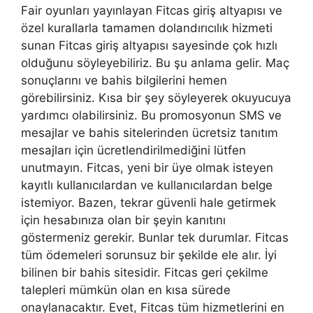
Fair oyunları yayınlayan Fitcas giriş altyapısı ve
özel kurallarla tamamen dolandırıcılık hizmeti
sunan Fitcas giriş altyapısı sayesinde çok hızlı
olduğunu söyleyebiliriz. Bu şu anlama gelir. Maç
sonuçlarını ve bahis bilgilerini hemen
görebilirsiniz. Kısa bir şey söyleyerek okuyucuya
yardımcı olabilirsiniz. Bu promosyonun SMS ve
mesajlar ve bahis sitelerinden ücretsiz tanıtım
mesajları için ücretlendirilmediğini lütfen
unutmayın. Fitcas, yeni bir üye olmak isteyen
kayıtlı kullanıcılardan ve kullanıcılardan belge
istemiyor. Bazen, tekrar güvenli hale getirmek
için hesabınıza olan bir şeyin kanıtını
göstermeniz gerekir. Bunlar tek durumlar. Fitcas
tüm ödemeleri sorunsuz bir şekilde ele alır. İyi
bilinen bir bahis sitesidir. Fitcas geri çekilme
talepleri mümkün olan en kısa sürede
onaylanacaktır. Evet, Fitcas tüm hizmetlerini en