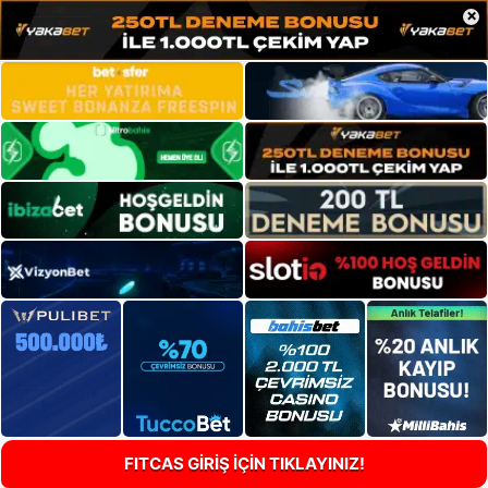
×
FITCAS GİRİŞ İÇİN TIKLAYINIZ!