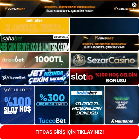
×
FITCAS GİRİŞ İÇİN TIKLAYINIZ!