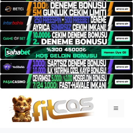
İçeriğe
atla
Menü