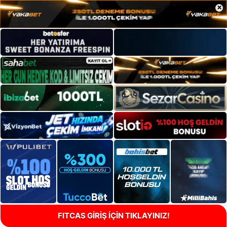
×
FITCAS GİRİŞ İÇİN TIKLAYINIZ!