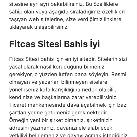
sitesine ayrı ayrı bakabilirsiniz. Bu özelliklere
sahip olan veya aşağıda sıraladığımız özellikleri
taşıyan web sitelerine, size verdiğimiz linklere
tıklayarak ulaşabilirsiniz.
Fitcas Sitesi Bahis İyi
Fitcas Sitesi bahis için en iyi sitedir. Sitelerin sizi
yasal olarak nasıl koruduğunu bilmeniz
gerekiyor, o yüzden lütfen bana söyleyin. Resmi
olmayan ve yazarları bilinmeyen sitelere
yönelirseniz kafa karışıklığına neden olabilir,
kendinize ve başkalarına zarar verebilirsiniz.
Ticaret mahkemesinde dava açabilmek için bazı
şartları yerine getirmeniz gerekmektedir.
Örneğin yeni bir şirket olmanız, şirketinizin
adresini yazmanız, davanızı ele alabilecek
yetkiliyi belirlemeniz ve davayı açmak istediğiniz