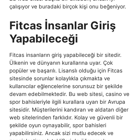
çalışıyor ve buradaki birçok kişi onu beğeniyor.
Fitcas İnsanlar Giriş
Yapabileceği
Fitcas insanların giriş yapabileceği bir sitedir.
Ülkenin ve dünyanın kurallarına uyar. Çok
popüler ve başarılı. Lisanslı olduğu için Fitcas
sitesinde sorunlar kolaylıkla çıkmakta ve
kullanıcılar eğlencelerine sorunsuz bir şekilde
devam edebilmektedir. Bu web sitesi, casino ve
spor bahisleriyle ilgili kurallara uyan bir Avrupa
sitesidir. Müşterilerini kandıran ve aldatan diğer
web sitelerinden farklıdır. Kolay ve güvenli bir
şekilde oyun oynayabilir, spor bahisleri
yapabilirsiniz. Ancak sizi mutlu edecek ve