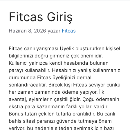
Fitcas Giriş
Haziran 8, 2026
yazar
Fitcas
Fitcas canlı yarışması Üyelik oluştururken kişisel
bilgilerinizi doğru girmeniz çok önemlidir.
Kullanıcı yalnızca kendi hesabında bulunan
parayı kullanabilir. Hesabınızı yanlış kullanmanız
durumunda Fitcas üyeliğinizi derhal
sonlandıracaktır. Birçok kişi Fitcas seviyor çünkü
her zaman zamanında ödeme yapıyor. İlk
avantaj, eylemlerin çeşitliliğidir. Çoğu ödemenin
ekstra para kazanmanın farklı yolları vardır.
Bonus tutarı çekilen tutarla orantılıdır. Bu canlı
bahis sitesi paranızı güvende tutmaya önem
veriyor, bu nedenle siteden ayrılmak için bazı