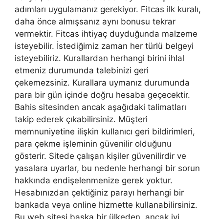
adımları uygulamanız gerekiyor. Fitcas ilk kuralı,
daha önce almışsanız aynı bonusu tekrar
vermektir. Fitcas ihtiyaç duyduğunda malzeme
isteyebilir. İstediğimiz zaman her türlü belgeyi
isteyebiliriz. Kurallardan herhangi birini ihlal
etmeniz durumunda talebinizi geri
çekemezsiniz. Kurallara uymanız durumunda
para bir gün içinde doğru hesaba geçecektir.
Bahis sitesinden ancak aşağıdaki talimatları
takip ederek çıkabilirsiniz. Müşteri
memnuniyetine ilişkin kullanıcı geri bildirimleri,
para çekme işleminin güvenilir olduğunu
gösterir. Sitede çalışan kişiler güvenilirdir ve
yasalara uyarlar, bu nedenle herhangi bir sorun
hakkında endişelenmenize gerek yoktur.
Hesabınızdan çektiğiniz parayı herhangi bir
bankada veya online hizmette kullanabilirsiniz.
Bu web sitesi başka bir ülkeden, ancak iyi