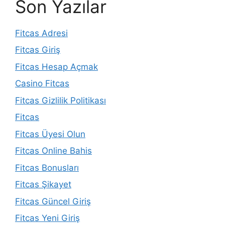
Son Yazılar
Fitcas Adresi
Fitcas Giriş
Fitcas Hesap Açmak
Casino Fitcas
Fitcas Gizlilik Politikası
Fitcas
Fitcas Üyesi Olun
Fitcas Online Bahis
Fitcas Bonusları
Fitcas Şikayet
Fitcas Güncel Giriş
Fitcas Yeni Giriş