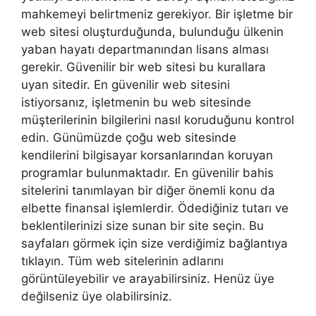
mahkemeyi belirtmeniz gerekiyor. Bir işletme bir
web sitesi oluşturduğunda, bulunduğu ülkenin
yaban hayatı departmanından lisans alması
gerekir. Güvenilir bir web sitesi bu kurallara
uyan sitedir. En güvenilir web sitesini
istiyorsanız, işletmenin bu web sitesinde
müşterilerinin bilgilerini nasıl koruduğunu kontrol
edin. Günümüzde çoğu web sitesinde
kendilerini bilgisayar korsanlarından koruyan
programlar bulunmaktadır. En güvenilir bahis
sitelerini tanımlayan bir diğer önemli konu da
elbette finansal işlemlerdir. Ödediğiniz tutarı ve
beklentilerinizi size sunan bir site seçin. Bu
sayfaları görmek için size verdiğimiz bağlantıya
tıklayın. Tüm web sitelerinin adlarını
görüntüleyebilir ve arayabilirsiniz. Henüz üye
değilseniz üye olabilirsiniz.